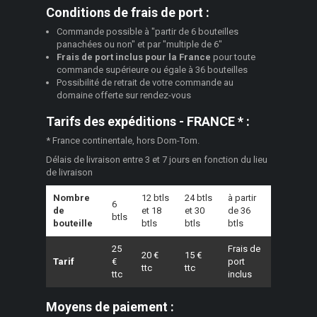
Conditions de frais de port :
Commande possible à "partir de 6 bouteilles
panachées ou non" et par "multiple de 6"
Frais de port inclus pour la France
pour toute
commande supérieure ou égale à 36 bouteilles
Possibilité de retrait de votre commande au
domaine offerte sur rendez-vous
Tarifs des expéditions - FRANCE * :
* France continentale, hors Dom-Tom.
Délais de livraison entre 3 et 7 jours en fonction du lieu
de livraison
Nombre
12 btls
24 btls
à partir
6
de
et 18
et 30
de 36
btls
bouteille
btls
btls
btls
25
Frais de
20 €
15 €
Tarif
€
port
ttc
ttc
ttc
inclus
Moyens de paiement :